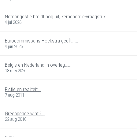
Netcongestie breidt nog uit, kernenergie-vraagstuk…...
4 jul 2026
Eurocommissaris Hoekstra geeft…...
4 jun 2026
België en Nederland in overleg…...
18 mei 2026
Fictie en realiteit...
7 aug 2011
Greenpeace wint!?...
22 aug 2010