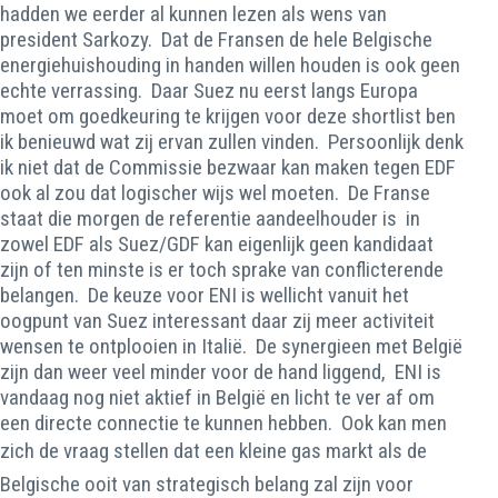
hadden we eerder al kunnen lezen als wens van
president Sarkozy. Dat de Fransen de hele Belgische
energiehuishouding in handen willen houden is ook geen
echte verrassing. Daar Suez nu eerst langs Europa
moet om goedkeuring te krijgen voor deze shortlist ben
ik benieuwd wat zij ervan zullen vinden. Persoonlijk denk
ik niet dat de Commissie bezwaar kan maken tegen EDF
ook al zou dat logischer wijs wel moeten. De Franse
staat die morgen de referentie aandeelhouder is in
zowel EDF als Suez/GDF kan eigenlijk geen kandidaat
zijn of ten minste is er toch sprake van conflicterende
belangen. De keuze voor ENI is wellicht vanuit het
oogpunt van Suez interessant daar zij meer activiteit
wensen te ontplooien in Italië. De synergieen met België
zijn dan weer veel minder voor de hand liggend, ENI is
vandaag nog niet aktief in België en licht te ver af om
een directe connectie te kunnen hebben. Ook kan men
zich de vraag stellen dat een kleine gas markt als de
Belgische ooit van strategisch belang zal zijn voor