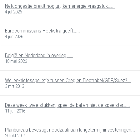
Netcongestie breidt nog uit, kernenergie-vraagstuk…...
4 jul 2026
Eurocommissaris Hoekstra geeft…...
4 jun 2026
België en Nederland in overleg…...
18 mei 2026
Welles-nietesspelletje tussen Creg en Electrabel/GDF/Suez?...
3 mrt 2013
Deze week twee stukken, speel de bal en niet de speelster…...
11 jan 2016
Planbureau bevestigt noodzaak aan langetermijninvesteringen...
20 okt 2014