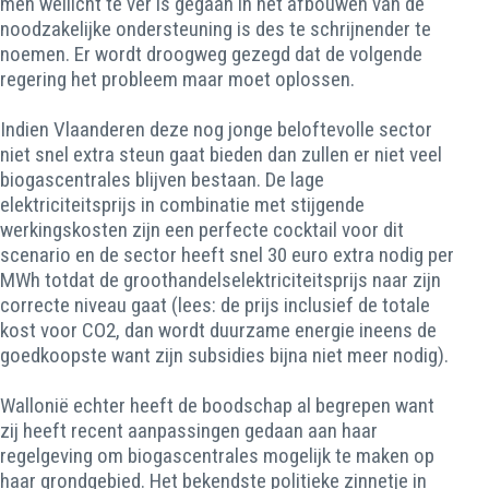
men wellicht te ver is gegaan in het afbouwen van de
noodzakelijke ondersteuning is des te schrijnender te
noemen. Er wordt droogweg gezegd dat de volgende
regering het probleem maar moet oplossen.
Indien Vlaanderen deze nog jonge beloftevolle sector
niet snel extra steun gaat bieden dan zullen er niet veel
biogascentrales blijven bestaan. De lage
elektriciteitsprijs in combinatie met stijgende
werkingskosten zijn een perfecte cocktail voor dit
scenario en de sector heeft snel 30 euro extra nodig per
MWh totdat de groothandelselektriciteitsprijs naar zijn
correcte niveau gaat (lees: de prijs inclusief de totale
kost voor CO2, dan wordt duurzame energie ineens de
goedkoopste want zijn subsidies bijna niet meer nodig).
Wallonië echter heeft de boodschap al begrepen want
zij heeft recent aanpassingen gedaan aan haar
regelgeving om biogascentrales mogelijk te maken op
haar grondgebied. Het bekendste politieke zinnetje in