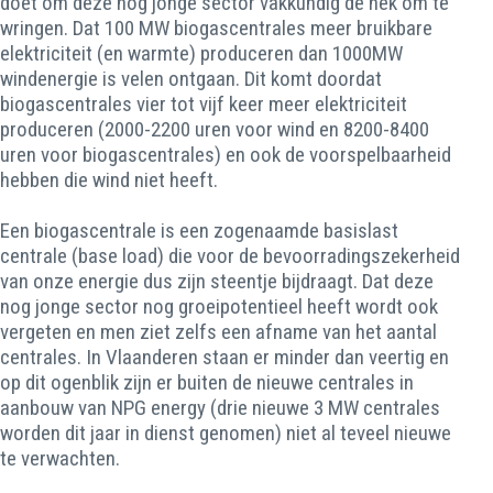
doet om deze nog jonge sector vakkundig de nek om te
wringen. Dat 100 MW biogascentrales meer bruikbare
elektriciteit (en warmte) produceren dan 1000MW
windenergie is velen ontgaan. Dit komt doordat
biogascentrales vier tot vijf keer meer elektriciteit
produceren (2000-2200 uren voor wind en 8200-8400
uren voor biogascentrales) en ook de voorspelbaarheid
hebben die wind niet heeft.
Een biogascentrale is een zogenaamde basislast
centrale (base load) die voor de bevoorradingszekerheid
van onze energie dus zijn steentje bijdraagt. Dat deze
nog jonge sector nog groeipotentieel heeft wordt ook
vergeten en men ziet zelfs een afname van het aantal
centrales. In Vlaanderen staan er minder dan veertig en
op dit ogenblik zijn er buiten de nieuwe centrales in
aanbouw van NPG energy (drie nieuwe 3 MW centrales
worden dit jaar in dienst genomen) niet al teveel nieuwe
te verwachten.