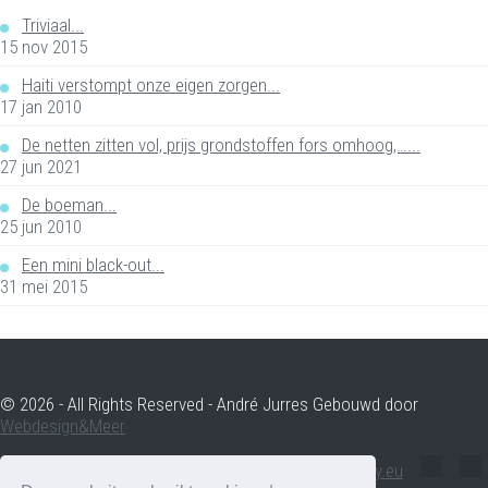
Triviaal...
15 nov 2015
Haiti verstompt onze eigen zorgen...
17 jan 2010
De netten zitten vol, prijs grondstoffen fors omhoog,…...
27 jun 2021
De boeman...
25 jun 2010
Een mini black-out...
31 mei 2015
© 2026 - All Rights Reserved - André Jurres Gebouwd door
Webdesign&Meer
andre.jurres@voltenergy.eu