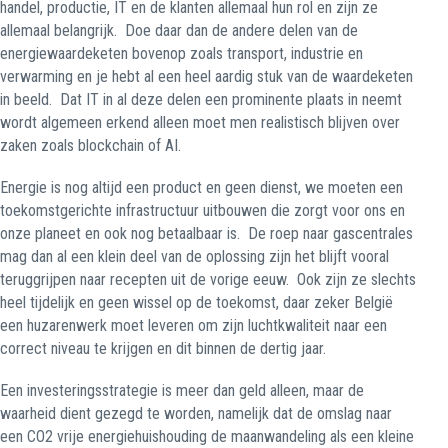
handel, productie, IT en de klanten allemaal hun rol en zijn ze
allemaal belangrijk.
Doe daar dan de andere delen van de
energiewaardeketen bovenop zoals transport, industrie en
verwarming en je hebt al een heel aardig stuk van de waardeketen
in beeld.
Dat IT in al deze delen een prominente plaats in neemt
wordt algemeen erkend alleen moet men realistisch blijven over
zaken zoals blockchain of AI.
Energie is nog altijd een product en geen dienst, we moeten een
toekomstgerichte infrastructuur uitbouwen die zorgt voor ons en
onze planeet en ook nog betaalbaar is.
De roep naar gascentrales
mag dan al een klein deel van de oplossing zijn het blijft vooral
teruggrijpen naar recepten uit de vorige eeuw.
Ook zijn ze slechts
heel tijdelijk en geen wissel op de toekomst, daar zeker België
een huzarenwerk moet leveren om zijn luchtkwaliteit naar een
correct niveau te krijgen en dit binnen de dertig jaar.
Een investeringsstrategie is meer dan geld alleen, maar de
waarheid dient gezegd te worden, namelijk dat de omslag naar
een CO2 vrije energiehuishouding de maanwandeling als een kleine