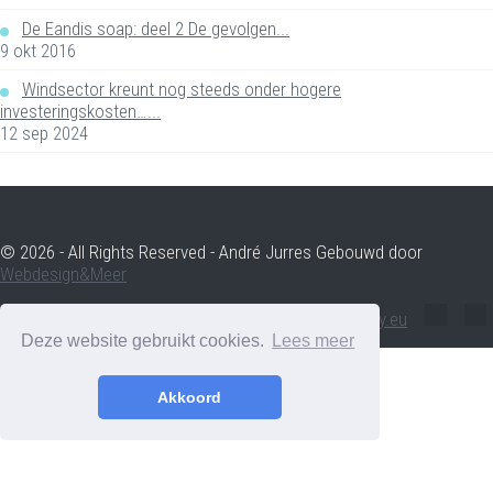
De Eandis soap: deel 2 De gevolgen...
9 okt 2016
Windsector kreunt nog steeds onder hogere
investeringskosten…...
12 sep 2024
© 2026 - All Rights Reserved - André Jurres Gebouwd door
Webdesign&Meer
andre.jurres@voltenergy.eu
Deze website gebruikt cookies.
Lees meer
Akkoord