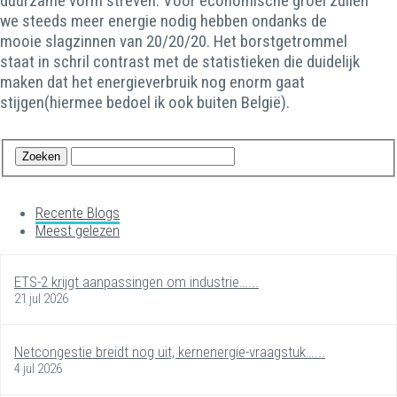
duurzame vorm streven. Voor economische groei zullen
we steeds meer energie nodig hebben ondanks de
mooie slagzinnen van 20/20/20. Het borstgetrommel
staat in schril contrast met de statistieken die duidelijk
maken dat het energieverbruik nog enorm gaat
stijgen(hiermee bedoel ik ook buiten België).
Recente Blogs
Meest gelezen
ETS-2 krijgt aanpassingen om industrie…...
21 jul 2026
Netcongestie breidt nog uit, kernenergie-vraagstuk…...
4 jul 2026