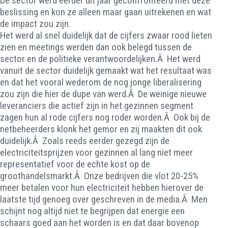
De sector werd eerder dit jaar geconfronteerd met deze
beslissing en kon ze alleen maar gaan uitrekenen en wat
de impact zou zijn.
Het werd al snel duidelijk dat de cijfers zwaar rood lieten
zien en meetings werden dan ook belegd tussen de
sector en de politieke verantwoordelijken.Â Het werd
vanuit de sector duidelijk gemaakt wat het resultaat was
en dat het vooral wederom de nog jonge liberalisering
zou zijn die hier de dupe van werd.Â De weinige nieuwe
leveranciers die actief zijn in het gezinnen segment
zagen hun al rode cijfers nog roder worden.Â Ook bij de
netbeheerders klonk het gemor en zij maakten dit ook
duidelijk.Â Zoals reeds eerder gezegd zijn de
electriciteitsprijzen voor gezinnen al lang niet meer
representatief voor de echte kost op de
groothandelsmarkt.Â Onze bedrijven die vlot 20-25%
meer betalen voor hun electriciteit hebben hierover de
laatste tijd genoeg over geschreven in de media.Â Men
schijnt nog altijd niet te begrijpen dat energie een
schaars goed aan het worden is en dat daar bovenop