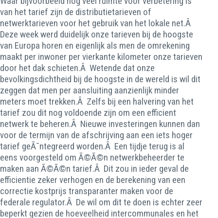
Waar bijvoorbeeld nog veel ruimte voor verbetering is
van het tarief zijn de distributietarieven of
netwerktarieven voor het gebruik van het lokale net.Â
Deze week werd duidelijk onze tarieven bij de hoogste
van Europa horen en eigenlijk als men de omrekening
maakt per inwoner per vierkante kilometer onze tarieven
door het dak schieten.Â Wetende dat onze
bevolkingsdichtheid bij de hoogste in de wereld is wil dit
zeggen dat men per aansluiting aanzienlijk minder
meters moet trekken.Â Zelfs bij een halvering van het
tarief zou dit nog voldoende zijn om een efficient
netwerk te beheren.Â Nieuwe investeringen kunnen dan
voor de termijn van de afschrijving aan een iets hoger
tarief geÃ¯ntegreerd worden.Â Een tijdje terug is al
eens voorgesteld om Ã©Ã©n netwerkbeheerder te
maken aan Ã©Ã©n tarief.Â Dit zou in ieder geval de
efficientie zeker verhogen en de berekening van een
correctie kostprijs transparanter maken voor de
federale regulator.Â De wil om dit te doen is echter zeer
beperkt gezien de hoeveelheid intercommunales en het