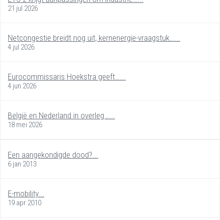
21 jul 2026
Netcongestie breidt nog uit, kernenergie-vraagstuk…...
4 jul 2026
Eurocommissaris Hoekstra geeft…...
4 jun 2026
België en Nederland in overleg…...
18 mei 2026
Een aangekondigde dood?...
6 jan 2013
E-mobility...
19 apr 2010