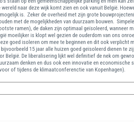
 staan op een gemeenschappelijke parking en men kan zelfs 
 wereld naar deze wijk komt zien en ook vanuit België. Hoew
g mogelijk is. Zeker de overheid met zijn grote bouwprojecte
houden met de mogelijkheden van duurzaam bouwen. Simpele 
ootste ramen), de daken zijn optimaal geïsoleerd, wanneer mo
gië moeilijker is klopt wel gezien de ouderdom van ons onro
eze goed isoleren om mee te beginnen en dit ook verplicht 
bijvoorbeeld 15 jaar alle huizen goed geïsoleerd dienen te 
België. De liberalisering lijkt wel definitief de nek om gewr
 duurzaam denken en dus ook een innovatie en economische s
 voor of tijdens de klimaatconferenctie van Kopenhagen).