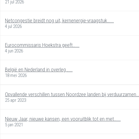
21 jul 2026
Netcongestie breidt nog uit, kernenergie-vraagstuk…...
4 jul 2026
Eurocommissaris Hoekstra geeft…...
4 jun 2026
België en Nederland in overleg…...
18 mei 2026
Opvallende verschillen tussen Noordzee landen bij verduurzamen….
25 apr 2023
Nieuw Jaar, nieuwe kansen, een vooruitblik tot en met…...
5 jan 2021