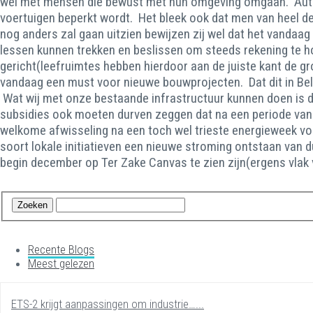
wel met mensen die bewust met hun omgeving omgaan. Auto's
voertuigen beperkt wordt. Het bleek ook dat men van heel de
nog anders zal gaan uitzien bewijzen zij wel dat het vandaa
lessen kunnen trekken en beslissen om steeds rekening te 
gericht(leefruimtes hebben hierdoor aan de juiste kant de gr
vandaag een must voor nieuwe bouwprojecten. Dat dit in Bel
Wat wij met onze bestaande infrastructuur kunnen doen is d
subsidies ook moeten durven zeggen dat na een periode van 
welkome afwisseling na een toch wel trieste energieweek voor 
soort lokale initiatieven een nieuwe stroming ontstaan van
begin december op Ter Zake Canvas te zien zijn(ergens vlak
Recente Blogs
Meest gelezen
ETS-2 krijgt aanpassingen om industrie…...