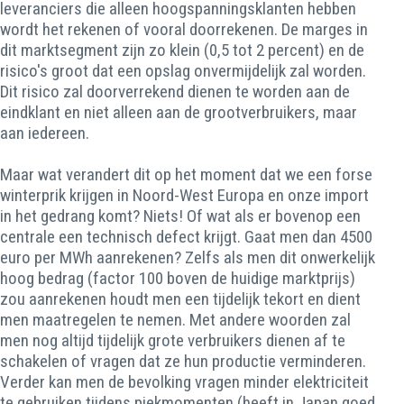
leveranciers die alleen hoogspanningsklanten hebben
wordt het rekenen of vooral doorrekenen. De marges in
dit marktsegment zijn zo klein (0,5 tot 2 percent) en de
risico's groot dat een opslag onvermijdelijk zal worden.
Dit risico zal doorverrekend dienen te worden aan de
eindklant en niet alleen aan de grootverbruikers, maar
aan iedereen.
Maar wat verandert dit op het moment dat we een forse
winterprik krijgen in Noord-West Europa en onze import
in het gedrang komt? Niets! Of wat als er bovenop een
centrale een technisch defect krijgt. Gaat men dan 4500
euro per MWh aanrekenen? Zelfs als men dit onwerkelijk
hoog bedrag (factor 100 boven de huidige marktprijs)
zou aanrekenen houdt men een tijdelijk tekort en dient
men maatregelen te nemen. Met andere woorden zal
men nog altijd tijdelijk grote verbruikers dienen af te
schakelen of vragen dat ze hun productie verminderen.
Verder kan men de bevolking vragen minder elektriciteit
te gebruiken tijdens piekmomenten (heeft in Japan goed