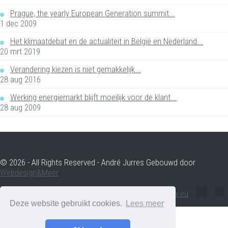
Prague, the yearly European Generation summit...
1 dec 2009
Het klimaatdebat en de actualiteit in België en Nederland...
20 mrt 2019
Verandering kiezen is niet gemakkelijk...
28 aug 2016
Werking energiemarkt blijft moeilijk voor de klant...
28 aug 2009
© 2026 - All Rights Reserved - André Jurres Gebouwd door
Webdesign&Meer
andre.jurres@voltenergy.eu
Deze website gebruikt cookies.
Lees meer