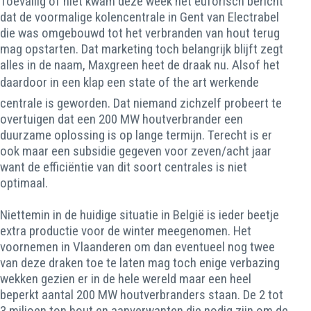
Toevallig of niet kwam deze week het euforisch bericht
dat de voormalige kolencentrale in Gent van Electrabel
die was omgebouwd tot het verbranden van hout terug
mag opstarten. Dat marketing toch belangrijk blijft zegt
alles in de naam, Maxgreen heet de draak nu. Alsof het
daardoor in een klap een state of the art werkende
centrale is geworden. Dat niemand zichzelf probeert te
overtuigen dat een 200 MW houtverbrander een
duurzame oplossing is op lange termijn. Terecht is er
ook maar een subsidie gegeven voor zeven/acht jaar
want de efficiëntie van dit soort centrales is niet
optimaal.
Niettemin in de huidige situatie in België is ieder beetje
extra productie voor de winter meegenomen. Het
voornemen in Vlaanderen om dan eventueel nog twee
van deze draken toe te laten mag toch enige verbazing
wekken gezien er in de hele wereld maar een heel
beperkt aantal 200 MW houtverbranders staan. De 2 tot
3 miljoen ton hout en aanverwanten die nodig zijn om de