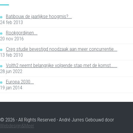
Batibouw de jaarlijkse hoogmis?...
24 feb 2013
Rookgordijnen...
20 nov 2016
Creg studie bevestigd noodzaak aan meer concurrentie...
13 feb 2010
Volth2 neemt belangrijke volgende stap met de komst…...
28 jun 2022
Europa 2030...
19 jan 2014
© 2026 - All Rights Reserved - André Jurres Gebouwd door
Webdesign&Meer