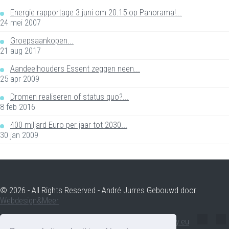
Energie rapportage 3 juni om 20.15 op Panorama!...
24 mei 2007
Groepsaankopen...
21 aug 2017
Aandeelhouders Essent zeggen neen...
25 apr 2009
Dromen realiseren of status quo?...
8 feb 2016
400 miljard Euro per jaar tot 2030...
30 jan 2009
© 2026 - All Rights Reserved - André Jurres Gebouwd door
Webdesign&Meer
andre.jurres@voltenergy.eu