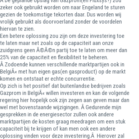
Â De geplande opslag van Gazprom(en Fluxsys?) zou
zeker ook gebruikt worden om naar Engeland te sturen
gezien de toekomstige tekorten daar. Dus worden wij
vrolijk gebruikt als doorvoerland zonder de voordelen
hiervan te zien.
Een betere oplossing zou zijn om deze investering toe
te laten maar net zoals op de capaciteit aan onze
zuidgrens geen Ã©Ã©n partij toe te laten om meer dan
25% van de capaciteit en flexibiliteit te beheren.
Â Zodoende kunnen verschillende marktpartijen ook in
BelgiÃ« met hun eigen gas(en gasproduct) op de markt
komen en ontstaat er echte concurrentie.
Op zich is het positief dat buitenlandse bedrijven zoals
Gazprom in BelgiÃ« willen investeren en kan de volgende
regering hier hopelijk ook zijn zegen aan geven maar dan
wel met bovenstaande wijzigingen. Â Gedurende mijn
gesprekken in de energiesector zullen ook andere
marktpartijen de kosten graag meedragen om een stuk
capaciteit bij te krijgen of kan men ook een andere
oplossing vinden voor deze investering.Â Hierover zal